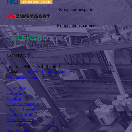
Kooperationspartner
Kooperationspartner
KONTAKT
Telefon: +49 176 458 360 91
E-Mail:
info@rc-handel-montage.de
»
Kontaktformular
Containerhaus
Stahlhallen
Modulbau
Café-Restaurant-Imbiss
Plattform - Treppenlift
Modulare Gebäude
Container Einheiten
Rig Camps & Anhänger Montierte Container
Notunterkünfte