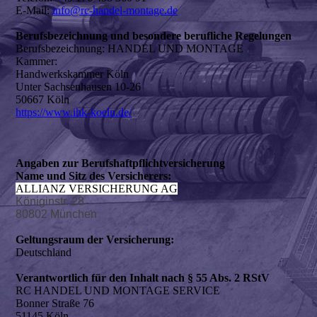
E-Mail:
info@rc-handel-montage.de
Berufsbezeichnung und besondere berufliche Regelungen
Berufsbezeichnung: HANDEL UND MONTAGE
Kammer:
Handwerkskammer Köln
Unter Sachsenhausen 10-26
50667 Köln
https://www.ihk-koeln.de/
Angaben zur Berufshaftpflichtversicherung
Name und Sitz des Versicherers:
ALLIANZ VERSICHERUNG AG
Königinstr. 28
80802 München
Geltungsraum der Versicherung:
Deutschland
Verantwortlich für den Inhalt nach § 55 Abs. 2 RStV
RC HANDEL UND MONTAGE SERVICE
Bonner Straße 76
51145 Köln