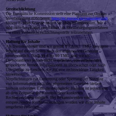
Streitschlichtung
Die Europäische Kommission stellt eine Plattform zur Online-
Streitbeilegung (OS) bereit:
https://ec.europa.eu/consumers/odr
.
Unsere E-Mail-Adresse finden Sie oben im Impressum. Wir
sind nicht bereit oder verpflichtet, an Streitbeilegungsverfahren
vor einer Verbraucherschlichtungsstelle teilzunehmen.
Haftung für Inhalte
Als Diensteanbieter sind wir gemäß § 7 Abs.1 TMG für eigene
Inhalte auf diesen Seiten nach den allgemeinen Gesetzen
verantwortlich. Nach §§ 8 bis 10 TMG sind wir als
Diensteanbieter jedoch nicht verpflichtet, übermittelte oder
gespeicherte fremde Informationen zu überwachen oder nach
Umständen zu forschen, die auf eine rechtswidrige Tätigkeit
hinweisen.
Verpflichtungen zur Entfernung oder Sperrung der Nutzung
von Informationen nach den allgemeinen Gesetzen bleiben
hiervon unberührt. Eine diesbezügliche Haftung ist jedoch erst
ab dem Zeitpunkt der Kenntnis einer konkreten
Rechtsverletzung möglich. Bei Bekanntwerden von
entsprechenden Rechtsverletzungen werden wir diese Inhalte
umgehend entfernen.