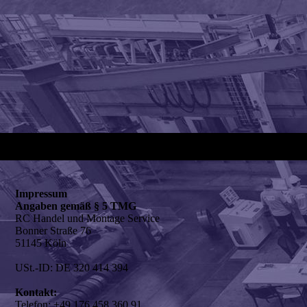
Impressum
Angaben gemäß § 5 TMG
RC Handel und Montage Service
Bonner Straße 76
51145 Köln
USt.-ID: DE 320 414 394
Kontakt:
Telefon: +49 176 458 360 91