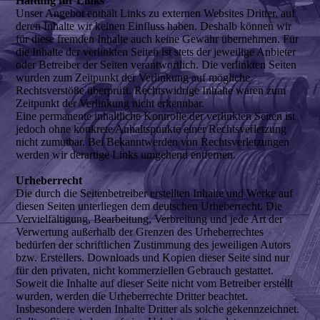
Haftung für Links
Unser Angebot enthält Links zu externen Websites Dritter, auf
deren Inhalte wir keinen Einfluss haben. Deshalb können wir
für diese fremden Inhalte auch keine Gewähr übernehmen. Für
die Inhalte der verlinkten Seiten ist stets der jeweilige Anbieter
oder Betreiber der Seiten verantwortlich. Die verlinkten Seiten
wurden zum Zeitpunkt der Verlinkung auf mögliche
Rechtsverstöße überprüft. Rechtswidrige Inhalte waren zum
Zeitpunkt der Verlinkung nicht erkennbar.
Eine permanente inhaltliche Kontrolle der verlinkten Seiten ist
jedoch ohne konkrete Anhaltspunkte einer Rechtsverletzung
nicht zumutbar. Bei Bekanntwerden von Rechtsverletzungen
werden wir derartige Links umgehend entfernen.
Urheberrecht
Die durch die Seitenbetreiber erstellten Inhalte und Werke auf
diesen Seiten unterliegen dem deutschen Urheberrecht. Die
Vervielfältigung, Bearbeitung, Verbreitung und jede Art der
Verwertung außerhalb der Grenzen des Urheberrechtes
bedürfen der schriftlichen Zustimmung des jeweiligen Autors
bzw. Erstellers. Downloads und Kopien dieser Seite sind nur
für den privaten, nicht kommerziellen Gebrauch gestattet.
Soweit die Inhalte auf dieser Seite nicht vom Betreiber erstellt
wurden, werden die Urheberrechte Dritter beachtet.
Insbesondere werden Inhalte Dritter als solche gekennzeichnet.