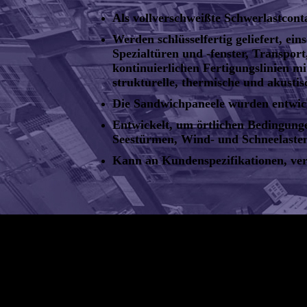
Als vollverschweißte Schwerlastcont
Werden schlüsselfertig geliefert, ei
Spezialtüren und -fenster, Transp
kontinuierlichen Fertigungslinien m
strukturelle, thermische und akustis
Die Sandwichpaneele wurden entwi
Entwickelt, um örtlichen Bedingung
Seestürmen, Wind- und Schneelasten
Kann an Kundenspezifikationen, ver