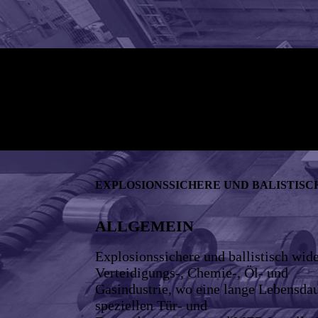
EXPLOSIONSSICHERE UND BALISTISC
ALLGEMEIN
Explosionssichere und ballistisch wid
Verteidigungs-, Chemie-, Öl- und
Gasindustrie, wo eine lange Lebensdau
speziellen Tür- und