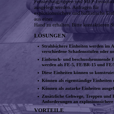
Fensterbaugruppen und MEP-Installati
ausgelegt werden. Anfragen für
explosionssichere und ballistische Ei
aus einer
Hand zu erhalten. Bitte kontaktieren 
LÖSUNGEN
Strahlsichere Einheiten werden im A
verschiedene Schadensstufen oder un
Einbruch- und beschusshemmende Einh
werden als FE-5, FE/BR-15 und FE/
Diese Einheiten können so konstruier
Können als eigenständige Einheiten 
Können als autarke Einheiten ausge
Zusätzliche Gehwege, Treppen und 
Anforderungen an explosionssichere u
VORTEILE