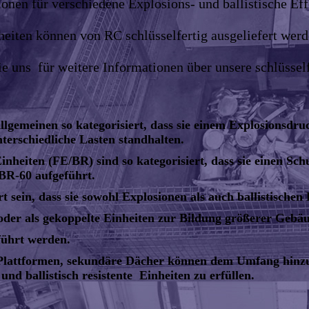
onen für verschiedene Explosions- und ballistische E
nheiten können von RC schlüsselfertig ausgeliefert werd
Sie uns für weitere Informationen über unsere schlüsse
llgemeinen so kategorisiert, dass sie einem Explosionsdru
terschiedliche Lasten standhalten.
eiten (FE/BR) sind so kategorisiert, dass sie einen Sch
BR-60 aufgeführt.
t sein, dass sie sowohl Explosionen als auch ballistische
oder als gekoppelte Einheiten zur Bildung größerer Gebä
führt werden.
Plattformen, sekundäre Dächer können dem Umfang hinzu
nd ballistisch resistente Einheiten zu erfüllen.