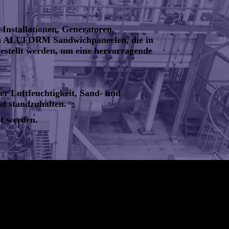
r Installationen, Generatoren,
nen ALUFORM Sandwichpaneelen, die in
gestellt werden, um eine hervorragende
r Luftfeuchtigkeit, Sand- und
d standzuhalten.
t werden.