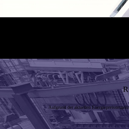
R
Aufgrund der aktuellen Energiepreissteigeru