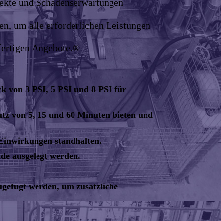
ffekte und Schadenserwartungen
en, um alle erforderlichen Leistungen
lfertigen Angebote.®
ck von 3 PSI, 5 PSI und 8 PSI für
utz von 5, 15 und 60 Minuten bieten und
n Einwirkungen standhalten.
ude ausgelegt werden.
gefügt werden, um zusätzliche