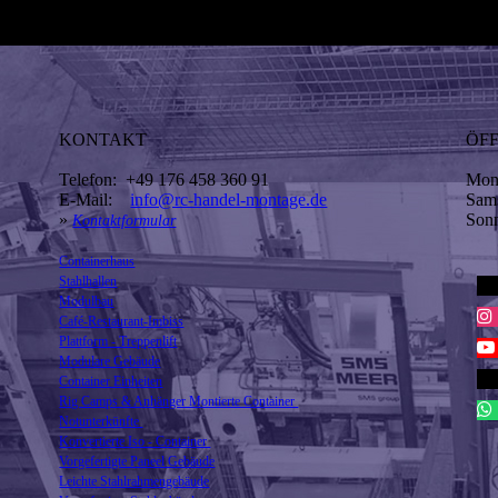
KONTAKT
ÖF
Telefon: +49 176 458 360 91
Mont
E-Mail:
info@rc-handel-montage.de
Sa
»
So
Kontaktformular
Containerhaus
Stahlhallen
Modulbau
Café-Restaurant-Imbiss
Plattform - Treppenlift
Modulare Gebäude
Container Einheiten
Rig Camps & Anhänger Montierte Container
Notunterkünfte
Konvertierte Iso - Container
Vorgefertigte Paneel Gebäude
Leichte Stahlrahmengebäude