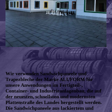
Wir verwenden Sandwichpaneele und
Trapezbleche der Marke ALUFORM für
unsere Anwendungen im Fertigteil-,
Container- und Industrieanlagenbau, die auf
der neuesten, schnellsten und modernsten
Plattenstraße des Landes hergestellt werden.
Die Sandwichpaneele aus lackiertem und