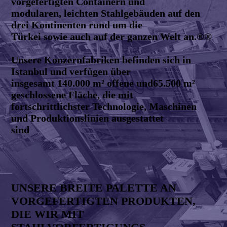
vorgefertigten Containern und
modularen, leichten Stahlgebäuden auf den
drei Kontinenten rund um die
Türkei sowie auch auf der ganzen Welt an.®®
Unsere Konzernfabriken befinden sich in
Istanbul und verfügen über
insgesamt 140.000 m² offene und65.500 m²
geschlossene Fläche, die mit
fortschrittlichster Technologie, Maschinen
und Produktionslinien ausgestattet
sind
UNSERE BREITE PALETTE AN
VORGEFERTIGTEN PRODUKTEN,
DIE WIR MIT