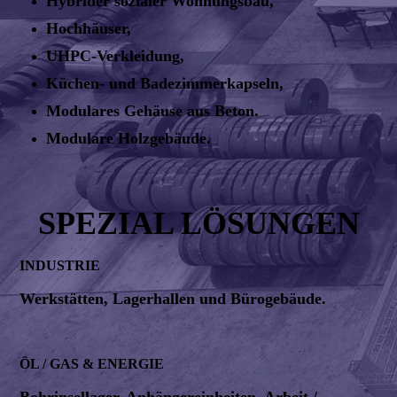
Hybrider sozialer Wohnungsbau,
Hochhäuser,
UHPC-Verkleidung,
Küchen- und Badezimmerkapseln,
Modulares Gehäuse aus Beton.
Modulare Holzgebäude.
SPEZIAL LÖSUNGEN
INDUSTRIE
Werkstätten, Lagerhallen und Bürogebäude.
ÖL / GAS & ENERGIE
Bohrinsellager, Anhängereinheiten, Arbeit /