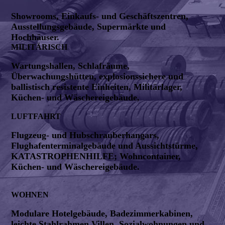
Showrooms, Einkaufs- und Geschäftszentren,
Ausstellungsgebäude, Supermärkte und
Hochhäuser.
MILITÄRISCH
Wartungshallen, Schlafräume,
Überwachungshütten, explosionssichere und
ballistisch resistente Einheiten, Militärlager,
Küchen- und Wäschereigebäude
,
LUFTFAHRT
Flugzeug- und Hubschrauberhangars,
Flughafenterminalgebäude und Aussichtstürme,
KATASTROPHENHILFE; Wohncontainer,
Küchen- und Wäschereigebäude.
WOHNEN
Modulare Hotelgebäude, Badezimmerkabinen,
leichte Stahlrahmen Villen, Sozialwohnungen und