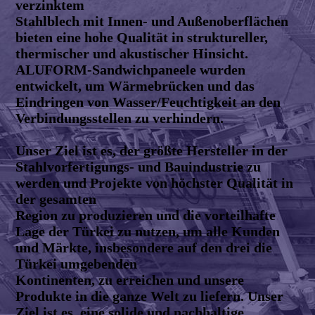
verzinktem
Stahlblech mit Innen- und Außenoberflächen
bieten eine hohe Qualität in struktureller,
thermischer und akustischer Hinsicht.
ALUFORM-Sandwichpaneele wurden
entwickelt, um Wärmebrücken und das
Eindringen von Wasser/Feuchtigkeit an den
Verbindungsstellen zu verhindern.
Unser Ziel ist es, der größte Hersteller in der
Stahlvorfertigungs- und Bauindustrie zu
werden und Projekte von höchster Qualität in
der gesamten
Region zu produzieren und die vorteilhafte
Lage der Türkei zu nutzen, um alle Kunden
und Märkte, insbesondere auf den drei die
Türkei umgebenden
Kontinenten, zu erreichen und unsere
Produkte in die ganze Welt zu liefern. Unser
Ziel ist es, eine solide und nachhaltige