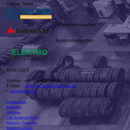
İstanbul, Türkei
Kooperationspartner
Kooperationspartner
KONTAKT
Telefon: +49 176 458 360 91
E-Mail:
info@rc-handel-montage.de
»
Kontaktformular
Containerhaus
Stahlhallen
Modulbau
Café-Restaurant-Imbiss
Plattform - Treppenlift
Modulare Gebäude