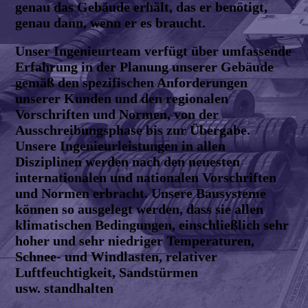
genau das Gebäude erhält, das er benötigt,
genau dann, wenn er es braucht.
Unser Ingenieurteam verfügt über umfassende
Erfahrung in der Planung unserer Gebäude
gemäß den spezifischen Anforderungen
unserer Kunden und den regionalen
Vorschriften und Normen, von der
Ausschreibungsphase bis zur Übergabe.
Unsere Ingenieurleistungen in allen
Disziplinen werden nach den neuesten
internationalen und nationalen Vorschriften
und Normen erbracht. Unsere Bausysteme
können so ausgelegt werden, dass sie allen
klimatischen Bedingungen, einschließlich sehr
hoher und sehr niedriger Temperaturen,
Schnee- und Windlasten, relativer
Luftfeuchtigkeit, Sandstürmen
usw. standhalten