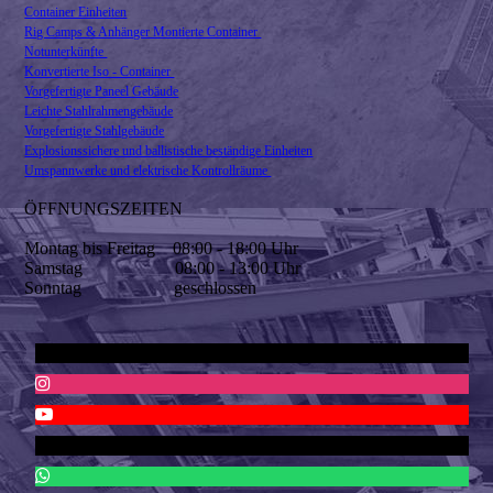
Container Einheiten
Rig Camps & Anhänger Montierte Container
Notunterkünfte
Konvertierte Iso - Container
Vorgefertigte Paneel Gebäude
Leichte Stahlrahmengebäude
Vorgefertigte Stahlgebäude
Explosionssichere und ballistische beständige Einheiten
Umspannwerke und elektrische Kontrollräume
ÖFFNUNGSZEITEN
Montag bis Freitag 08:00 - 18:00 Uhr
Samstag 08:00 - 13:00 Uhr
Sonntag geschlossen