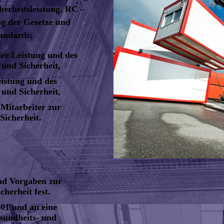
herheitsleistung. RC -
ng der Gesetze und
andards;
der Leistung und des
und Sicherheit,
eistung und des
und Sicherheit,
 Mitarbeiter zur
Sicherheit.
nd Vorgaben zur
herheit fest.
01 und an eine
sundheits- und