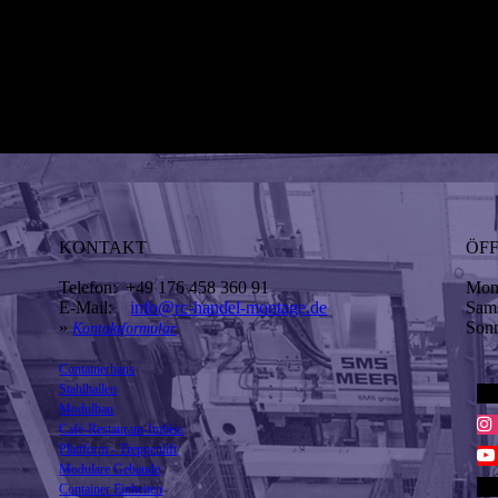
KONTAKT
ÖF
Telefon: +49 176 458 360 91
Mont
E-Mail:
info@rc-handel-montage.de
Sa
»
So
Kontaktformular
Containerhaus
Stahlhallen
Modulbau
Café-Restaurant-Imbiss
Plattform - Treppenlift
Modulare Gebäude
Container Einheiten