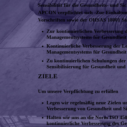
Sensibilität für die Gesundheits- und Sic
APCON verpflichtet sich -Zur Einhaltu
Vorschriften sowie der OHSAS 18001 St
Zur kontinuierlichen Verbesserung 
Managementsystems für Gesundheit 
Kontinuierliche Verbesserung der L
Managementsystems für Gesundheit 
Zu kontinuierlichen Schulungen der
Sensibilisierung für Gesundheit und 
ZIELE
Um unsere Verpflichtung zu erfüllen
Legen wir regelmäßig neue Zielen u
Verbesserung von Gesundheit und Sic
Halten wir uns an die Norm ISO 450
kontinuierliche Verbesserung des Ge